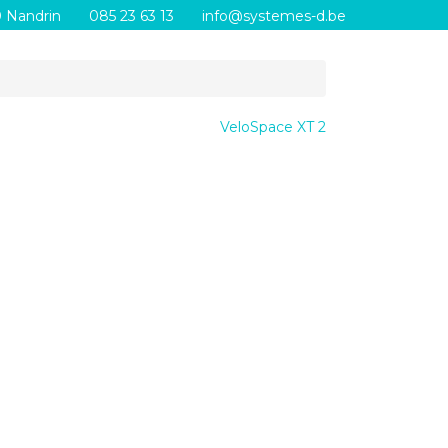
0 Nandrin
085 23 63 13
info@systemes-d.be
VeloSpace XT 2