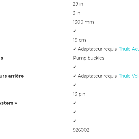
29 in
3 in
1300 mm
✓
19 cm
✓
Adaptateur requis:
Thule Ac
es
Pump buckles
✓
rs arrière
✓
Adaptateur requis:
Thule Ve
✓
13-pin
ystem »
✓
✓
✓
926002