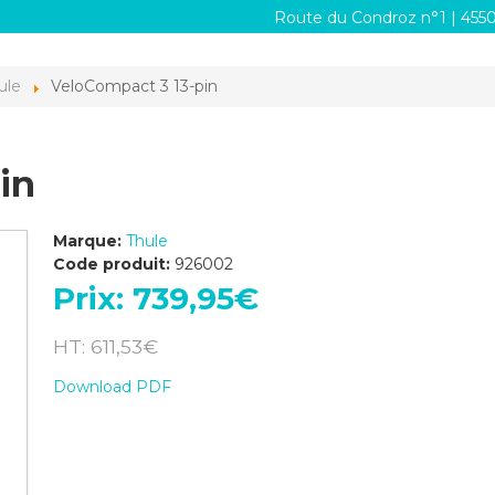
Route du Condroz n°1 | 455
ule
VeloCompact 3 13-pin
in
Marque:
Thule
Code produit:
926002
Prix:
739,95‎€
HT: 611,53‎€
Download PDF