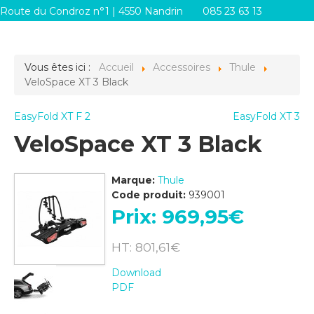
Route du Condroz n°1 | 4550 Nandrin
085 23 63 13
info@systemes-d.be
Vous êtes ici :
Accueil
Accessoires
Thule
VeloSpace XT 3 Black
EasyFold XT F 2
EasyFold XT 3
VeloSpace XT 3 Black
Marque:
Thule
Code produit:
939001
Prix:
969,95‎€
HT: 801,61‎€
Download
PDF