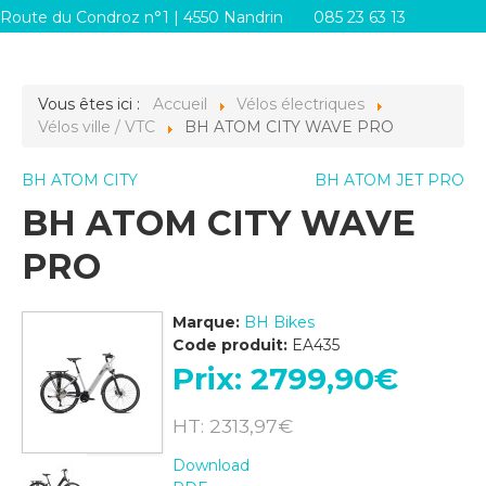
Route du Condroz n°1 | 4550 Nandrin
085 23 63 13
info@systemes-d.be
Vous êtes ici :
Accueil
Vélos électriques
Vélos ville / VTC
BH ATOM CITY WAVE PRO
BH ATOM CITY
BH ATOM JET PRO
BH ATOM CITY WAVE
PRO
Marque:
BH Bikes
Code produit:
EA435
Prix:
2799,90‎€
HT: 2313,97‎€
Download