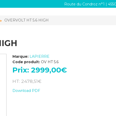
Route du Condroz n°1 | 455
OVERVOLT HT 5.6 HIGH
HIGH
Marque:
LAPIERRE
Code produit:
OV HT 5.6
Prix:
2999,00‎€
HT: 2478,51‎€
Download PDF