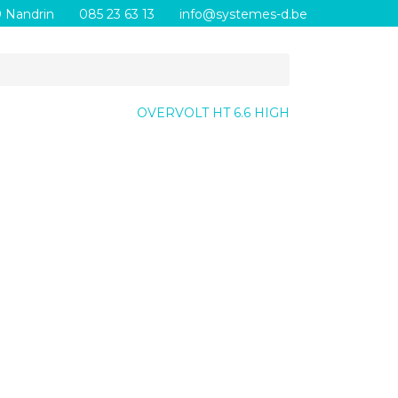
0 Nandrin
085 23 63 13
info@systemes-d.be
OVERVOLT HT 6.6 HIGH