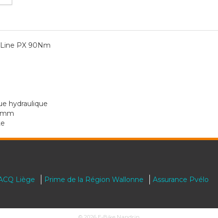
 Line PX 90Nm
e hydraulique
20mm
te
RACQ Liège
Prime de la Région Wallonne
Assurance Pvélo
© 2026 E-Bike Nandrin