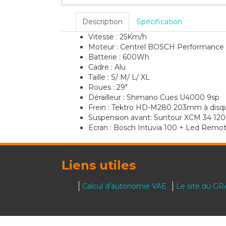
Description
Spécification
Vitesse : 25Km/h
Moteur : Centrel BOSCH Performance
Batterie : 600Wh
Cadre : Alu
Taille : S/ M/ L/ XL
Roues : 29"
Dérailleur : Shimano Cues U4000 9sp
Frein : Tektro HD-M280 203mm à disqu
Suspension avant: Suntour XCM 34 1
Ecran : Bosch Intuvia 100 + Led Remo
Liens utiles
Calcul d'autonomie VAE
Le site du G