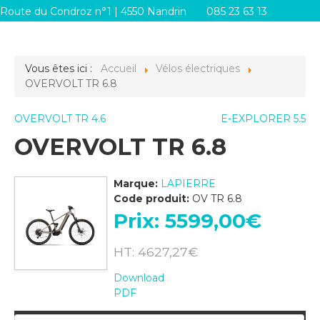
Route du Condroz n°1 | 4550 Nandrin
085 23 63 13
info@systemes-d.be
Vous êtes ici :
Accueil
Vélos électriques
OVERVOLT TR 6.8
OVERVOLT TR 4.6
E-EXPLORER 5.5
OVERVOLT TR 6.8
Marque:
LAPIERRE
Code produit:
OV TR 6.8
Prix:
5599,00‎€
HT: 4627,27‎€
Download
PDF