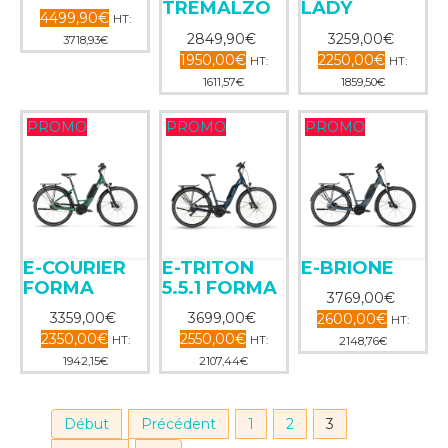
TREMALZO
LADY
4499,90‎€
HT:
2849,90‎€
3259,00‎€
3718,93‎€
1950,00‎€
2250,00‎€
HT:
HT:
1611,57‎€
1859,50‎€
PROMO
PROMO
PROMO
E-COURIER
E-TRITON
E-BRIONE
FORMA
5.5.1 FORMA
3769,00‎€
3359,00‎€
3699,00‎€
2600,00‎€
HT:
2350,00‎€
2550,00‎€
HT:
HT:
2148,76‎€
1942,15‎€
2107,44‎€
Début
Précédent
1
2
3