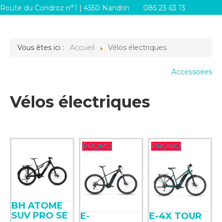
Route du Condroz n°1 | 4550 Nandrin
085 23 63 13
info@systemes-d.be
Vous êtes ici :
Accueil
Vélos électriques
Accessoires
Vélos électriques
PROMO
PROMO
BH ATOME
SUV PRO SE
E-
E-4X TOUR