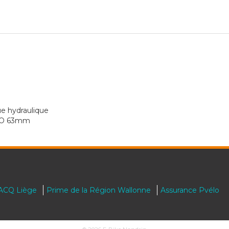
e hydraulique
HLO 63mm
RACQ Liège
Prime de la Région Wallonne
Assurance Pvélo