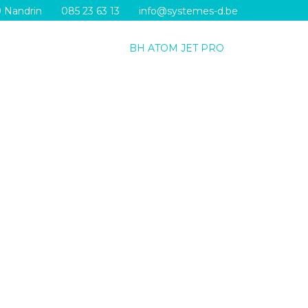
0 Nandrin
085 23 63 13
info@systemes-d.be
BH ATOM JET PRO