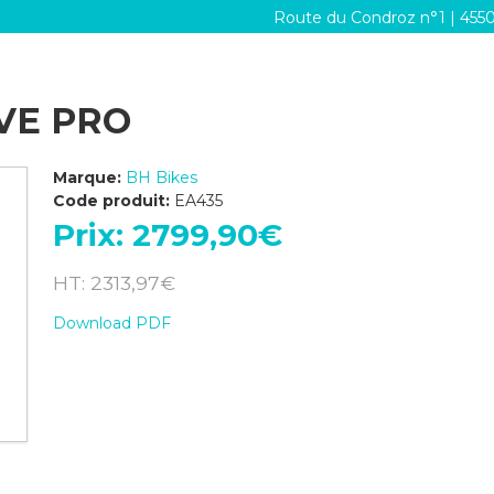
Route du Condroz n°1 | 455
VE PRO
Marque:
BH Bikes
Code produit:
EA435
Prix:
2799,90‎€
HT: 2313,97‎€
Download PDF