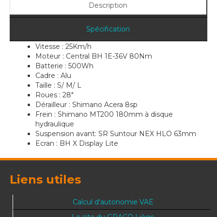
Description
Spécification
Vitesse : 25Km/h
Moteur : Central BH 1E-36V 80Nm
Batterie : 500Wh
Cadre : Alu
Taille : S/ M/ L
Roues : 28"
Dérailleur : Shimano Acera 8sp
Frein : Shimano MT200 180mm à disque
hydraulique
Suspension avant: SR Suntour NEX HLO 63mm
Ecran : BH X Display Lite
Liens utiles
Calcul d'autonomie VAE
Le site du GRACQ Liège