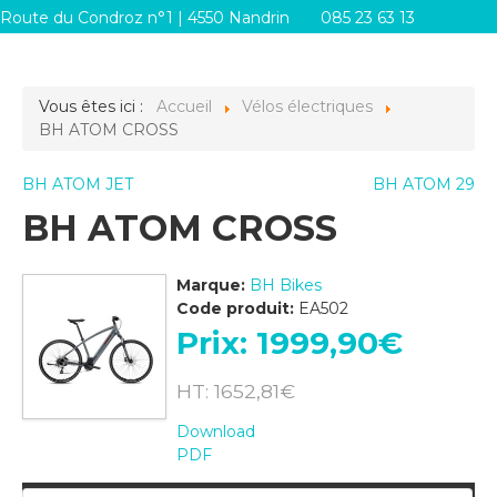
Route du Condroz n°1 | 4550 Nandrin
085 23 63 13
info@systemes-d.be
Vous êtes ici :
Accueil
Vélos électriques
BH ATOM CROSS
BH ATOM JET
BH ATOM 29
BH ATOM CROSS
Marque:
BH Bikes
Code produit:
EA502
Prix:
1999,90‎€
HT: 1652,81‎€
Download
PDF