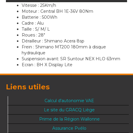
Vitesse : 25Km/h
Moteur : Central BH 1E-36V 80Nm
Batterie : 500Wh
Cadre : Alu
Taille : S/ M/ L
Roues : 28"
Dérailleur : Shimano Acera 8sp
Frein : Shimano MT200 180mm à disque
hydraulique
Suspension avant: SR Suntour NEX HLO 63mm
Ecran : BH X Display Lite
Liens utiles
Calcul d'autonomie VAE
Le site du GRACQ Liège
Prime de la Région Wallonne
Assurance Pvélo