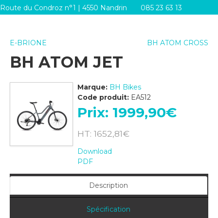
Route du Condroz n°1 | 4550 Nandrin
085 23 63 13
info@systemes-d.be
E-BRIONE
BH ATOM CROSS
BH ATOM JET
Marque:
BH Bikes
Code produit:
EA512
Prix:
1999,90‎€
HT: 1652,81‎€
Download
PDF
Description
Spécification